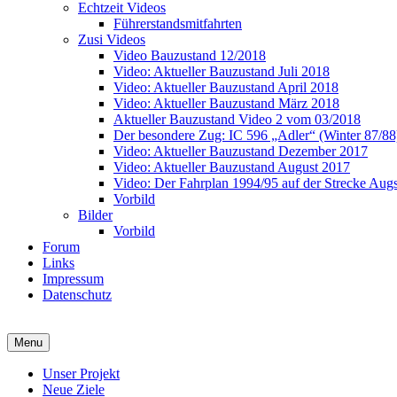
Echtzeit Videos
Führerstandsmitfahrten
Zusi Videos
Video Bauzustand 12/2018
Video: Aktueller Bauzustand Juli 2018
Video: Aktueller Bauzustand April 2018
Video: Aktueller Bauzustand März 2018
Aktueller Bauzustand Video 2 vom 03/2018
Der besondere Zug: IC 596 „Adler“ (Winter 87/88
Video: Aktueller Bauzustand Dezember 2017
Video: Aktueller Bauzustand August 2017
Video: Der Fahrplan 1994/95 auf der Strecke Au
Vorbild
Bilder
Vorbild
Forum
Links
Impressum
Datenschutz
Zusi Team Süd
Streckenbauprojekt Augsburg-Donauwörth
Menu
Unser Projekt
Neue Ziele