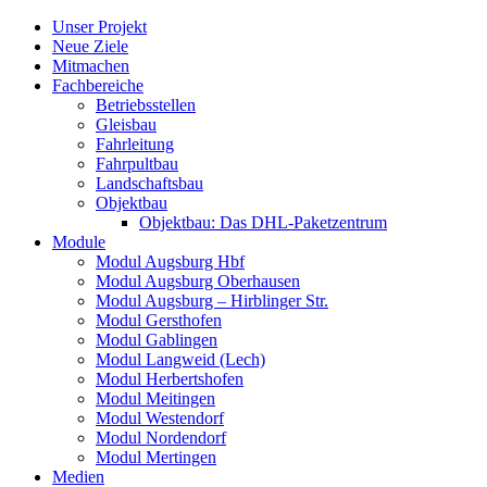
Skip
Unser Projekt
to
Neue Ziele
content
Mitmachen
Fachbereiche
Betriebsstellen
Gleisbau
Fahrleitung
Fahrpultbau
Landschaftsbau
Objektbau
Objektbau: Das DHL-Paketzentrum
Module
Modul Augsburg Hbf
Modul Augsburg Oberhausen
Modul Augsburg – Hirblinger Str.
Modul Gersthofen
Modul Gablingen
Modul Langweid (Lech)
Modul Herbertshofen
Modul Meitingen
Modul Westendorf
Modul Nordendorf
Modul Mertingen
Medien