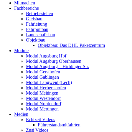
Mitmachen
Fachbereiche
Betriebsstellen
Gleisbau
Fahrleitung
Fahrpultbau
Landschaftsbau
Objektbau
Objektbau: Das DHL-Paketzentrum
Module
Modul Augsburg Hbf
Modul Augsburg Oberhausen
Modul Augsburg – Hirblinger Str.
Modul Gersthofen
Modul Gablingen
Modul Langweid (Lech)
Modul Herbertshofen
Modul Meitingen
Modul Westendorf
Modul Nordendorf
Modul Mertingen
Medien
Echtzeit Videos
Führerstandsmitfahrten
Zusi Videos