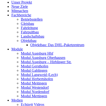
Unser Projekt
Neue Ziele
Mitmachen
Fachbereiche
Betriebsstellen
Gleisbau
Fahrleitung
Fahrpultbau
Landschaftsbau
Objektbau
Objektbau: Das DHL-Paketzentrum
Module
Modul Augsburg Hbf
Modul Augsburg Oberhausen
Modul Augsburg – Hirblinger Str.
Modul Gersthofen
Modul Gablingen
Modul Langweid (Lech)
Modul Herbertshofen
Modul Meitingen
Modul Westendorf
Modul Nordendorf
Modul Mertingen
Medien
Echtzeit Videos