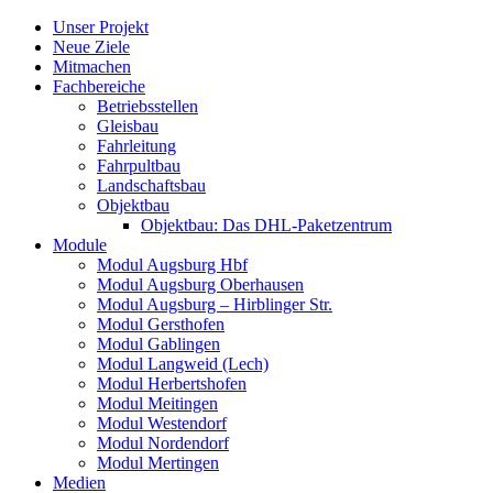
Skip
Unser Projekt
to
Neue Ziele
content
Mitmachen
Fachbereiche
Betriebsstellen
Gleisbau
Fahrleitung
Fahrpultbau
Landschaftsbau
Objektbau
Objektbau: Das DHL-Paketzentrum
Module
Modul Augsburg Hbf
Modul Augsburg Oberhausen
Modul Augsburg – Hirblinger Str.
Modul Gersthofen
Modul Gablingen
Modul Langweid (Lech)
Modul Herbertshofen
Modul Meitingen
Modul Westendorf
Modul Nordendorf
Modul Mertingen
Medien