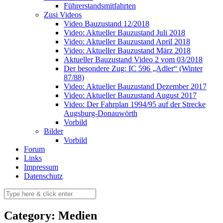
Führerstandsmitfahrten
Zusi Videos
Video Bauzustand 12/2018
Video: Aktueller Bauzustand Juli 2018
Video: Aktueller Bauzustand April 2018
Video: Aktueller Bauzustand März 2018
Aktueller Bauzustand Video 2 vom 03/2018
Der besondere Zug: IC 596 „Adler“ (Winter
87/88)
Video: Aktueller Bauzustand Dezember 2017
Video: Aktueller Bauzustand August 2017
Video: Der Fahrplan 1994/95 auf der Strecke
Augsburg-Donauwörth
Vorbild
Bilder
Vorbild
Forum
Links
Impressum
Datenschutz
Category: Medien