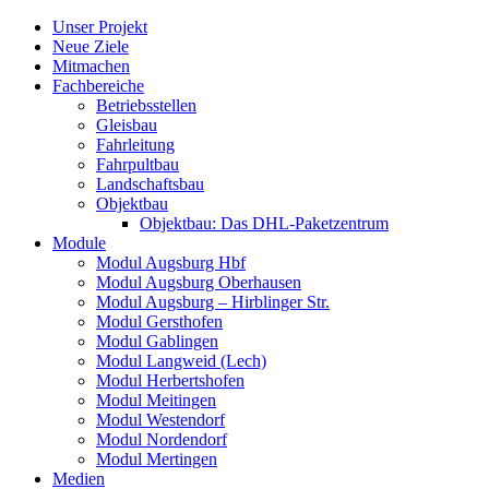
Skip
Unser Projekt
to
Neue Ziele
content
Mitmachen
Fachbereiche
Betriebsstellen
Gleisbau
Fahrleitung
Fahrpultbau
Landschaftsbau
Objektbau
Objektbau: Das DHL-Paketzentrum
Module
Modul Augsburg Hbf
Modul Augsburg Oberhausen
Modul Augsburg – Hirblinger Str.
Modul Gersthofen
Modul Gablingen
Modul Langweid (Lech)
Modul Herbertshofen
Modul Meitingen
Modul Westendorf
Modul Nordendorf
Modul Mertingen
Medien