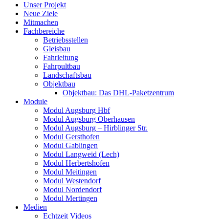
Unser Projekt
Neue Ziele
Mitmachen
Fachbereiche
Betriebsstellen
Gleisbau
Fahrleitung
Fahrpultbau
Landschaftsbau
Objektbau
Objektbau: Das DHL-Paketzentrum
Module
Modul Augsburg Hbf
Modul Augsburg Oberhausen
Modul Augsburg – Hirblinger Str.
Modul Gersthofen
Modul Gablingen
Modul Langweid (Lech)
Modul Herbertshofen
Modul Meitingen
Modul Westendorf
Modul Nordendorf
Modul Mertingen
Medien
Echtzeit Videos