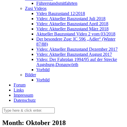
Führerstandsmitfahrten
Zusi Videos
Video Bauzustand 12/2018
Video: Aktueller Bauzustand Juli 2018
Video: Aktueller Bauzustand April 2018
Video: Aktueller Bauzustand März 2018
Aktueller Bauzustand Video 2 vom 03/2018
Der besondere Zug: IC 596 „Adler“ (Winter
87/88)
Video: Aktueller Bauzustand Dezember 2017
Video: Aktueller Bauzustand August 2017
Video: Der Fahrplan 1994/95 auf der Strecke
Augsburg-Donauwörth
Vorbild
Bilder
Vorbild
Forum
Links
Impressum
Datenschutz
Month: Oktober 2018