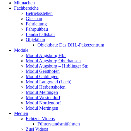
Mitmachen
Fachbereiche
Betriebsstellen
Gleisbau
Fahrleitung
Fahrpultbau
Landschaftsbau
Objektbau
Objektbau: Das DHL-Paketzentrum
Module
Modul Augsburg Hbf
Modul Augsburg Oberhausen
Modul Augsburg – Hirblinger Str.
Modul Gersthofen
Modul Gablingen
Modul Langweid (Lech)
Modul Herbertshofen
Modul Meitingen
Modul Westendorf
Modul Nordendorf
Modul Mertingen
Medien
Echtzeit Videos
Führerstandsmitfahrten
Zusi Videos