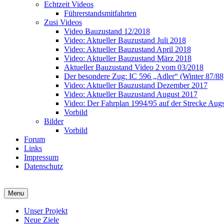
Echtzeit Videos
Führerstandsmitfahrten
Zusi Videos
Video Bauzustand 12/2018
Video: Aktueller Bauzustand Juli 2018
Video: Aktueller Bauzustand April 2018
Video: Aktueller Bauzustand März 2018
Aktueller Bauzustand Video 2 vom 03/2018
Der besondere Zug: IC 596 „Adler“ (Winter 87/88
Video: Aktueller Bauzustand Dezember 2017
Video: Aktueller Bauzustand August 2017
Video: Der Fahrplan 1994/95 auf der Strecke Au
Vorbild
Bilder
Vorbild
Forum
Links
Impressum
Datenschutz
Zusi Team Süd
Streckenbauprojekt Augsburg-Donauwörth
Menu
Unser Projekt
Neue Ziele