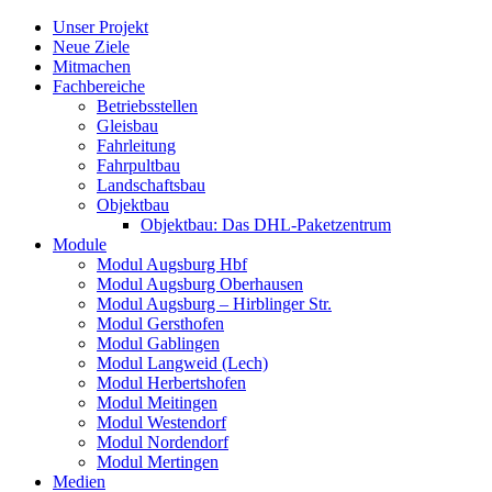
Skip
Unser Projekt
to
Neue Ziele
content
Mitmachen
Fachbereiche
Betriebsstellen
Gleisbau
Fahrleitung
Fahrpultbau
Landschaftsbau
Objektbau
Objektbau: Das DHL-Paketzentrum
Module
Modul Augsburg Hbf
Modul Augsburg Oberhausen
Modul Augsburg – Hirblinger Str.
Modul Gersthofen
Modul Gablingen
Modul Langweid (Lech)
Modul Herbertshofen
Modul Meitingen
Modul Westendorf
Modul Nordendorf
Modul Mertingen
Medien