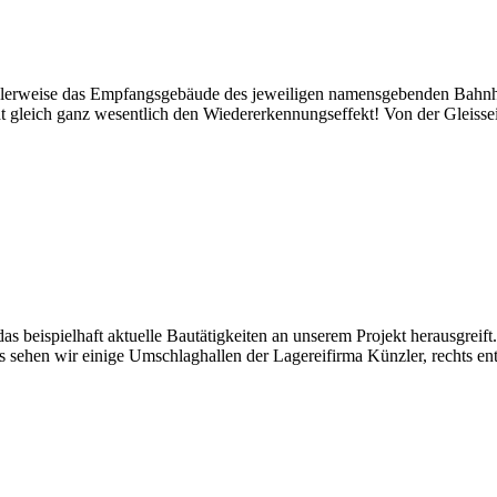
malerweise das Empfangsgebäude des jeweiligen namensgebenden Bahn
leich ganz wesentlich den Wiedererkennungseffekt! Von der Gleisseite si
as beispielhaft aktuelle Bautätigkeiten an unserem Projekt herausgreif
nks sehen wir einige Umschlaghallen der Lagereifirma Künzler, rechts 