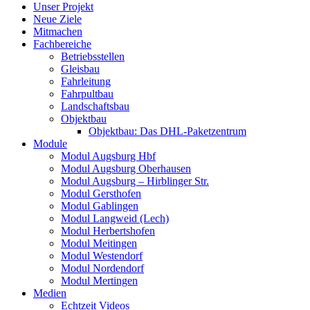
Unser Projekt
Neue Ziele
Mitmachen
Fachbereiche
Betriebsstellen
Gleisbau
Fahrleitung
Fahrpultbau
Landschaftsbau
Objektbau
Objektbau: Das DHL-Paketzentrum
Module
Modul Augsburg Hbf
Modul Augsburg Oberhausen
Modul Augsburg – Hirblinger Str.
Modul Gersthofen
Modul Gablingen
Modul Langweid (Lech)
Modul Herbertshofen
Modul Meitingen
Modul Westendorf
Modul Nordendorf
Modul Mertingen
Medien
Echtzeit Videos