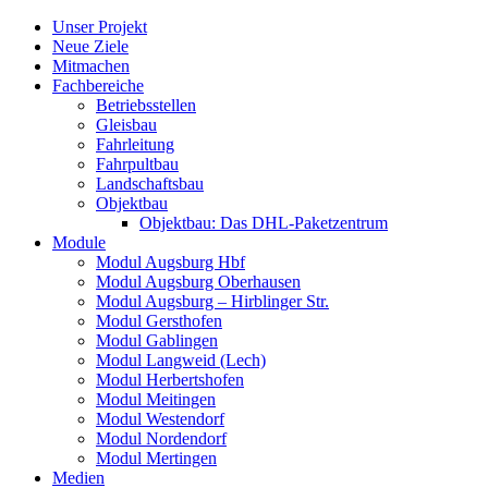
Skip
Unser Projekt
to
Neue Ziele
content
Mitmachen
Fachbereiche
Betriebsstellen
Gleisbau
Fahrleitung
Fahrpultbau
Landschaftsbau
Objektbau
Objektbau: Das DHL-Paketzentrum
Module
Modul Augsburg Hbf
Modul Augsburg Oberhausen
Modul Augsburg – Hirblinger Str.
Modul Gersthofen
Modul Gablingen
Modul Langweid (Lech)
Modul Herbertshofen
Modul Meitingen
Modul Westendorf
Modul Nordendorf
Modul Mertingen
Medien