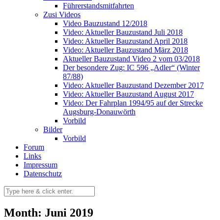
Führerstandsmitfahrten
Zusi Videos
Video Bauzustand 12/2018
Video: Aktueller Bauzustand Juli 2018
Video: Aktueller Bauzustand April 2018
Video: Aktueller Bauzustand März 2018
Aktueller Bauzustand Video 2 vom 03/2018
Der besondere Zug: IC 596 „Adler“ (Winter
87/88)
Video: Aktueller Bauzustand Dezember 2017
Video: Aktueller Bauzustand August 2017
Video: Der Fahrplan 1994/95 auf der Strecke
Augsburg-Donauwörth
Vorbild
Bilder
Vorbild
Forum
Links
Impressum
Datenschutz
Month: Juni 2019