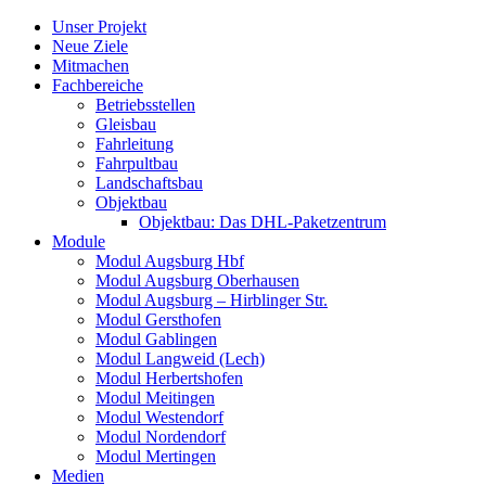
Skip
Unser Projekt
to
Neue Ziele
content
Mitmachen
Fachbereiche
Betriebsstellen
Gleisbau
Fahrleitung
Fahrpultbau
Landschaftsbau
Objektbau
Objektbau: Das DHL-Paketzentrum
Module
Modul Augsburg Hbf
Modul Augsburg Oberhausen
Modul Augsburg – Hirblinger Str.
Modul Gersthofen
Modul Gablingen
Modul Langweid (Lech)
Modul Herbertshofen
Modul Meitingen
Modul Westendorf
Modul Nordendorf
Modul Mertingen
Medien