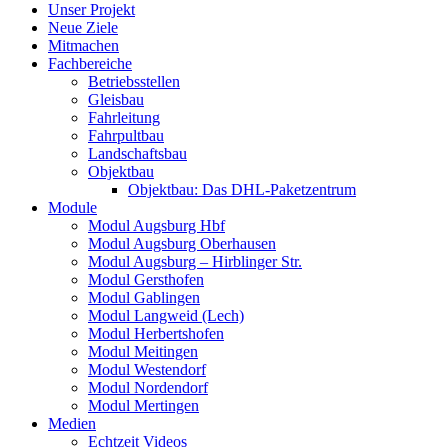
Unser Projekt
Neue Ziele
Mitmachen
Fachbereiche
Betriebsstellen
Gleisbau
Fahrleitung
Fahrpultbau
Landschaftsbau
Objektbau
Objektbau: Das DHL-Paketzentrum
Module
Modul Augsburg Hbf
Modul Augsburg Oberhausen
Modul Augsburg – Hirblinger Str.
Modul Gersthofen
Modul Gablingen
Modul Langweid (Lech)
Modul Herbertshofen
Modul Meitingen
Modul Westendorf
Modul Nordendorf
Modul Mertingen
Medien
Echtzeit Videos